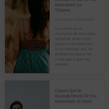
Emociones: La
Tristeza
Transi Aracil
13 Mayo 2022
La tristeza es un
momento de oscuridad
temporal, es el motor
hacia la introspección.
Si no fuera por ella, no
podríamos valorar las
cosas que sí que nos
alegran.
Conoce Qué Se
Esconde Detrás De Tus
Emociones: El Amor