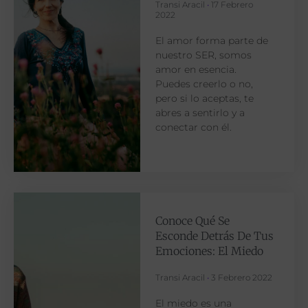
Transi Aracil
17 Febrero
2022
El amor forma parte de
nuestro SER, somos
amor en esencia.
Puedes creerlo o no,
pero si lo aceptas, te
abres a sentirlo y a
conectar con él.
Conoce Qué Se
Esconde Detrás De Tus
Emociones: El Miedo
Transi Aracil
3 Febrero 2022
El miedo es una