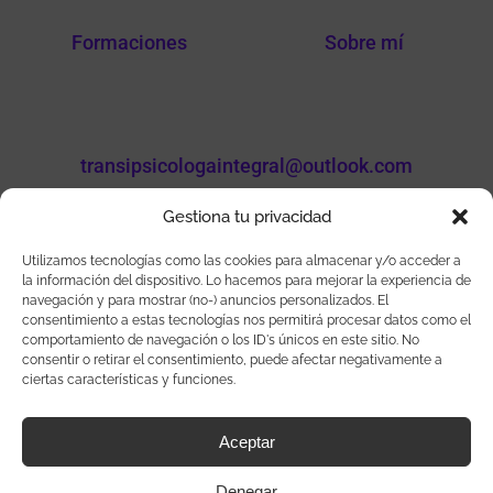
Formaciones
Sobre mí
transipsicologaintegral@outlook.com
Gestiona tu privacidad
Utilizamos tecnologías como las cookies para almacenar y/o acceder a
la información del dispositivo. Lo hacemos para mejorar la experiencia de
Sigueme en mis redes
navegación y para mostrar (no-) anuncios personalizados. El
consentimiento a estas tecnologías nos permitirá procesar datos como el
comportamiento de navegación o los ID's únicos en este sitio. No
consentir o retirar el consentimiento, puede afectar negativamente a
ciertas características y funciones.
Transi Aracil Número de colegiada: CV 06805
Aceptar
Denegar