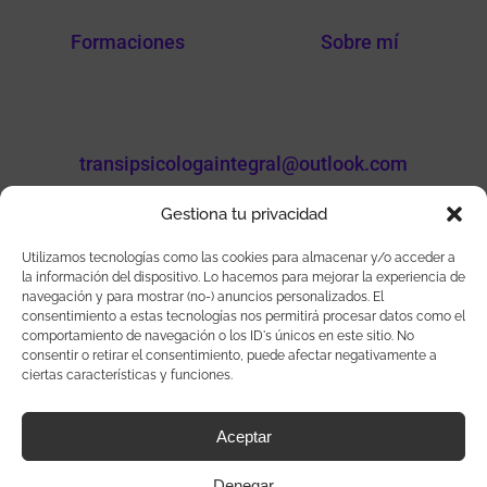
Formaciones
Sobre mí
transipsicologaintegral@outlook.com
Gestiona tu privacidad
Utilizamos tecnologías como las cookies para almacenar y/o acceder a
la información del dispositivo. Lo hacemos para mejorar la experiencia de
Sigueme en mis redes
navegación y para mostrar (no-) anuncios personalizados. El
consentimiento a estas tecnologías nos permitirá procesar datos como el
comportamiento de navegación o los ID's únicos en este sitio. No
consentir o retirar el consentimiento, puede afectar negativamente a
ciertas características y funciones.
Transi Aracil Número de colegiada: CV 06805
Aceptar
Denegar