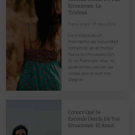
Emociones: La
Tristeza
Transi Aracil
13 Mayo 2022
La tristeza es un
momento de oscuridad
temporal, es el motor
hacia la introspección.
Si no fuera por ella, no
podríamos valorar las
cosas que sí que nos
alegran.
Conoce Qué Se
Esconde Detrás De Tus
Emociones: El Amor