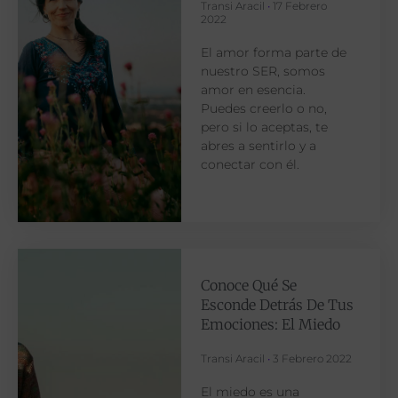
Transi Aracil
17 Febrero
2022
El amor forma parte de
nuestro SER, somos
amor en esencia.
Puedes creerlo o no,
pero si lo aceptas, te
abres a sentirlo y a
conectar con él.
Conoce Qué Se
Esconde Detrás De Tus
Emociones: El Miedo
Transi Aracil
3 Febrero 2022
El miedo es una