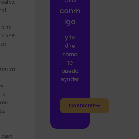
tuales,
conm
mal.
igo
 o no
pia se
y te
ren
diré
cómo
te
 pis en
puedo
ayudar
nas
 la
eron
Contactar
paz
l caso