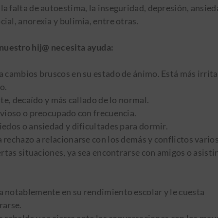
 la falta de autoestima, la inseguridad, depresión, ansied
ocial, anorexia y bulimia, entre otras.
nuestro hij@ necesita ayuda:
 cambios bruscos en su estado de ánimo. Está más irrita
o.
ste, decaído y más callado de lo normal.
rvioso o preocupado con frecuencia.
edos o ansiedad y dificultades para dormir.
rechazo a relacionarse con los demás y conflictos vario
ertas situaciones, ya sea encontrarse con amigos o asistir
 notablemente en su rendimiento escolar y le cuesta
rarse.