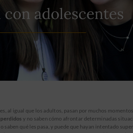
 con adolescentes
es, al igual que los adultos, pasan por muchos momentos
 perdidos
y no saben cómo afrontar determinadas situac
 saben qué les pasa, y puede que hayan intentado super