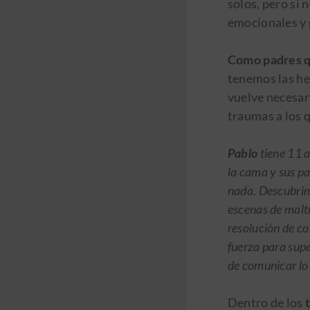
solos, pero si
emocionales y 
Como padres 
tenemos las he
vuelve necesar
traumas a los 
Pablo
tiene 11 a
la cama y sus p
nada. Descubrimo
escenas de malt
resolución de co
fuerza para supe
de comunicar lo 
Dentro de los
t