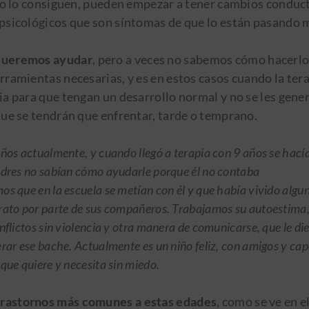
 no lo consiguen, pueden empezar a tener cambios conduc
psicológicos que son síntomas de que lo están pasando 
queremos ayudar
, pero a veces no sabemos cómo hacerlo
rramientas necesarias, y es en estos casos cuando la tera
ia para que tengan un desarrollo normal y no se les gene
que se tendrán que enfrentar, tarde o temprano.
ños actualmente, y cuando llegó a terapia con 9 años se hacía
adres no sabían cómo ayudarle porque él no contaba
s que en la escuela se metían con él y que había vivido algu
rato por parte de sus compañeros. Trabajamos su autoestima,
nflictos sin violencia y otra manera de comunicarse, que le di
rar ese bache. Actualmente es un niño feliz, con amigos y ca
que quiere y necesita sin miedo.
rastornos más comunes a estas edades
, como se ve en e