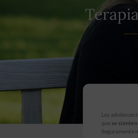
Terapia
Los adolescent
que
se sienten
Seguramente no