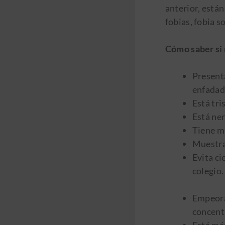
anterior, están
fobias, fobia s
Cómo saber si 
Presenta
enfadad
Está tri
Está ne
Tiene mi
Muestra 
Evita ci
colegio.
Empeora
concent