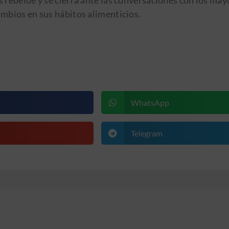
 rebelde y se cierra ante las conversaciones con los may
mbios en sus hábitos alimenticios.
WhatsApp
Telegram