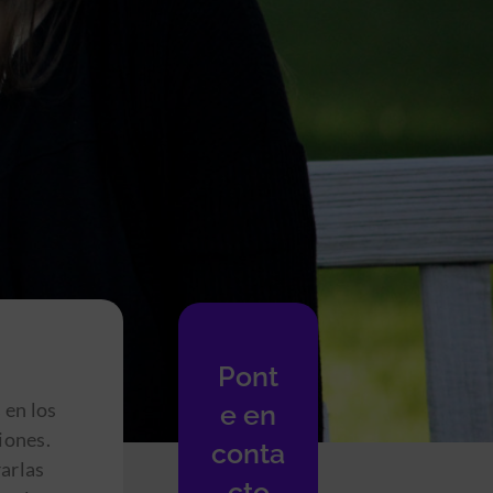
Pont
 en los
e en
iones.
conta
arlas
cto