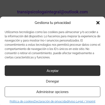
transipsicologaintegral@outlook.com
Gestiona tu privacidad
Utilizamos tecnologías como las cookies para almacenar y/o acceder a
la información del dispositivo. Lo hacemos para mejorar la experiencia de
Sigueme en mis redes
navegación y para mostrar (no-) anuncios personalizados. El
consentimiento a estas tecnologías nos permitirá procesar datos como el
comportamiento de navegación o los ID's únicos en este sitio. No
consentir o retirar el consentimiento, puede afectar negativamente a
ciertas características y funciones.
Transi Aracil Número de colegiada: CV 06805
Aceptar
Denegar
Administrar opciones
Política de cookies
Declaración de privacidad
Aviso Legal / Imprint