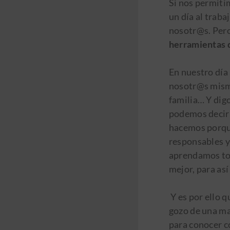
Si nos permiti
un día al traba
nosotr@s. Per
herramientas 
En nuestro día
nosotr@s mism@
familia… Y dig
podemos decir 
hacemos porqu
responsables y
aprendamos tom
mejor, para así
Y es por ello q
gozo de una ma
para conocer c