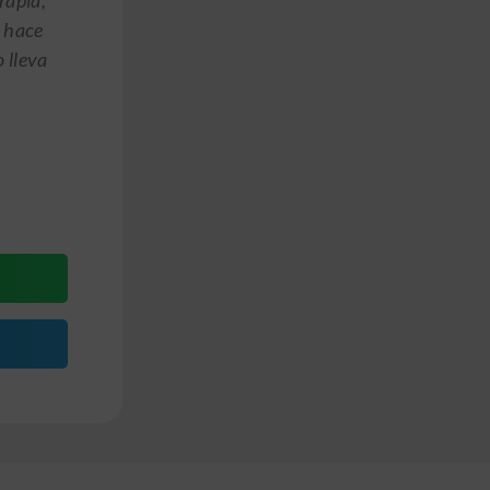
rapia,
o hace
o lleva