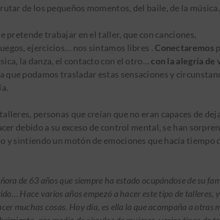
frutar de los pequeños momentos, del baile, de la músic
se pretende trabajar en el taller, que con canciones,
uegos, ejercicios… nos sintamos libres .
Conectaremos
p
ica, la danza, el contacto con el otro…
con la alegría de 
ra que podamos trasladar estas sensaciones y circunstanc
ía.
talleres, personas que creían que no eran capaces de dej
lacer debido a su exceso de control mental, se han sorpre
do y sintiendo un motón de emociones que hacía tiempo 
señora de 63 años que siempre ha estado ocupándose de su fami
rido… Hace varios años empezó a hacer este tipo de talleres, y
acer muchas cosas. Hoy día, es ella la que acompaña a otras 