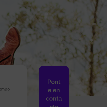
Pont
iempo
e en
conta
cto