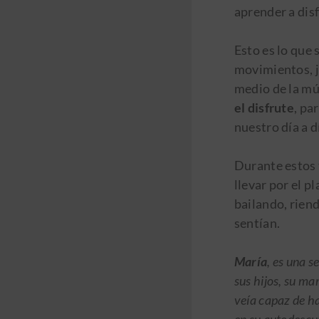
aprender a dis
Esto es lo que 
movimientos, j
medio de la mús
el disfrute
, pa
nuestro día a d
Durante estos 
llevar por el p
bailando, rien
sentían.
María
, es una 
sus hijos, su ma
veía capaz de h