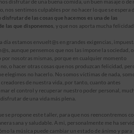
mos disfrutar de una buena comida, un buen masaje o de n
jo, nos sentimos culpables por no hacer lo que se espera 
o
disfrutar de las cosas que hacemos es una de las
de las que disponemos
, y que nos aporta mucha felicidad
 a día estamos envuelt@s en grandes exigencias, impuest
s, aunque pensemos que nos las impone la sociedad, o
o por nosotras mismas, porque en cualquier momento
no, o hacer otras cosas que nos produzcan felicidad, pero
e elegimos no hacerlo. No somos víctimas de nada, som
 creadores de nuestra vida, por tanto, cuanto antes
ar el control y recuperar nuestro poder personal, muc
 disfrutar de una vida más plena.
ue se propone este taller, para que nos reencontremos co
nera sana y saludable. A mi, personalmente me ha servi
ómo la música puede cambiar un estado de ánimo y para