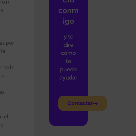
o ir
conm
de
igo
.
y te
as por
diré
 la
cómo
te
 no lo
puedo
os
ayudar
ho
Contactar
n el
do