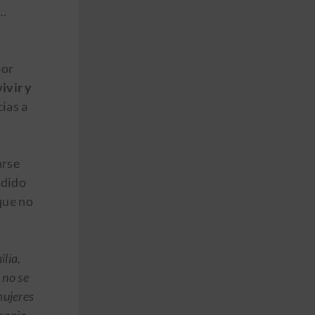
a…
or
vivir y
ias a
arse
ndido
que no
lia,
 no se
mujeres