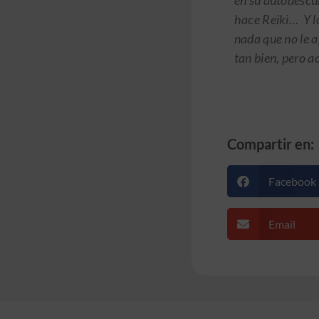
en su autodescub
hace Reiki… Y lo
nada que no le ap
tan bien, pero a
Compartir en:
Facebook
Email