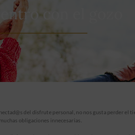
entro con el gozo
ectad@s del disfrute personal, no nos gusta perder el t
muchas obligaciones innecesarias.