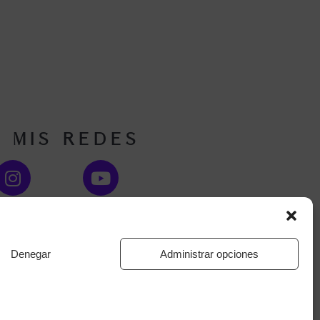
n mis redes
o de colegiada: CV 06805
Denegar
Administrar opciones
claración de privacidad