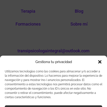
Terapia
Blog
Formaciones
Sobre mí
transipsicologaintegral@outlook.com
Gestiona tu privacidad
Utilizamos tecnologías como las cookies para almacenar y/o acceder a
la información del dispositivo. Lo hacemos para mejorar la experiencia de
Sigueme en mis redes
navegación y para mostrar (no-) anuncios personalizados. El
consentimiento a estas tecnologías nos permitirá procesar datos como el
comportamiento de navegación o los ID's únicos en este sitio. No
consentir o retirar el consentimiento, puede afectar negativamente a
ciertas características y funciones.